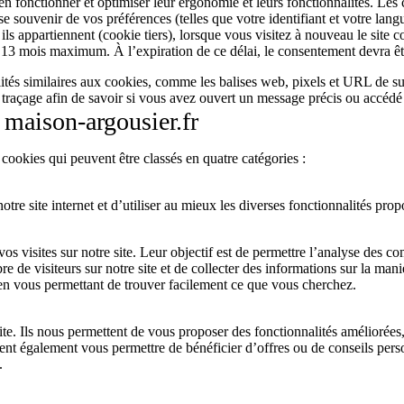
ien fonctionner et optimiser leur ergonomie et leurs fonctionnalités. Les
se souvenir de vos préférences (telles que votre identifiant et votre lan
 ils appartiennent (cookie tiers), lorsque vous visitez à nouveau le site
 13 mois maximum. À l’expiration de ce délai, le consentement devra êtr
lités similaires aux cookies, comme les balises web, pixels et URL de 
raçage afin de savoir si vous avez ouvert un message précis ou accédé à
 maison-argousier.fr
 cookies qui peuvent être classés en quatre catégories :
re site internet et d’utiliser au mieux les diverses fonctionnalités prop
 visites sur notre site. Leur objectif est de permettre l’analyse des co
 de visiteurs sur notre site et de collecter des informations sur la maniè
t en vous permettant de trouver facilement ce que vous cherchez.
site. Ils nous permettent de vous proposer des fonctionnalités améliorées
ent également vous permettre de bénéficier d’offres ou de conseils pers
.