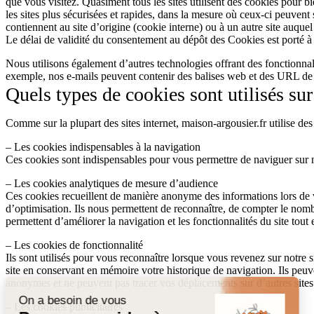
que vous visitez. Quasiment tous les sites utilisent des cookies pour b
les sites plus sécurisées et rapides, dans la mesure où ceux-ci peuvent 
contiennent au site d’origine (cookie interne) ou à un autre site auquel
Le délai de validité du consentement au dépôt des Cookies est porté à
Nous utilisons également d’autres technologies offrant des fonctionna
exemple, nos e-mails peuvent contenir des balises web et des URL de t
Quels types de cookies sont utilisés sur
Comme sur la plupart des sites internet, maison-argousier.fr utilise des
– Les cookies indispensables à la navigation
Ces cookies sont indispensables pour vous permettre de naviguer sur not
– Les cookies analytiques de mesure d’audience
Ces cookies recueillent de manière anonyme des informations lors de vos
d’optimisation. Ils nous permettent de reconnaître, de compter le nombre
permettent d’améliorer la navigation et les fonctionnalités du site tou
– Les cookies de fonctionnalité
Ils sont utilisés pour vous reconnaître lorsque vous revenez sur notre 
site en conservant en mémoire votre historique de navigation. Ils peuv
anonymes et ne peuvent pas tracer vos déplacements sur d’autres sites
– Les cookies publicitaires