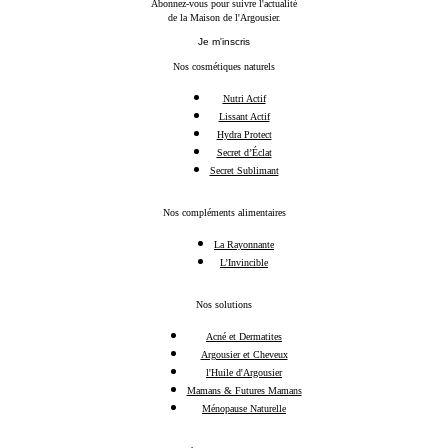
Abonnez-vous pour suivre l'actualité
de la Maison de l'Argousier.
Je m'inscris
Nos cosmétiques naturels
Nutri Actif
Lissant Actif
Hydra Protect
Secret d’Éclat
Secret Sublimant
Nos compléments alimentaires
La Rayonnante
L’Invincible
Nos solutions
Acné et Dermatites
Argousier et Cheveux
l'Huile d'Argousier
Mamans & Futures Mamans
Ménopause Naturelle