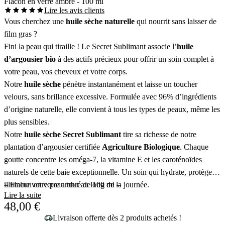
Flacon en verre ambré - 100 ml
Lire les avis clients
Vous cherchez une
huile sèche naturelle
qui nourrit sans laisser de
film gras ?
Fini la peau qui tiraille ! Le Secret Sublimant associe l’
huile
d’argousier bio
à des actifs précieux pour offrir un soin complet à
votre peau, vos cheveux et votre corps.
Notre
huile sèche
pénètre instantanément et laisse un toucher
velours, sans brillance excessive. Formulée avec 96% d’ingrédients
d’origine naturelle, elle convient à tous les types de peaux, même les
plus sensibles.
Notre
huile sèche Secret Sublimant
tire sa richesse de notre
plantation d’argousier certifiée
Agriculture Biologique
. Chaque
goutte concentre les oméga-7, la vitamine E et les caroténoïdes
naturels de cette baie exceptionnelle. Un soin qui hydrate, protège et
illumine votre peau tout au long de la journée.
– Flacon en verre ambré de 100 ml –
Lire la suite
48,00
€
Livraison offerte dès 2 produits achetés !