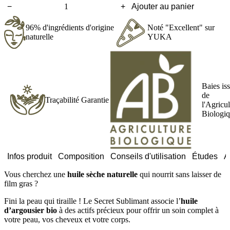
−
+
Ajouter au panier
quantité
de
96% d'ingrédients d'origine
Noté "Excellent" sur
Secret
naturelle
YUKA
Sublimant
Baies is
de
Traçabilité Garantie
l'Agricul
Biologi
Infos produit
Composition
Conseils d'utilisation
Études
A
Vous cherchez une
huile sèche naturelle
qui nourrit sans laisser de
film gras ?
Fini la peau qui tiraille ! Le Secret Sublimant associe l’
huile
d’argousier bio
à des actifs précieux pour offrir un soin complet à
votre peau, vos cheveux et votre corps.