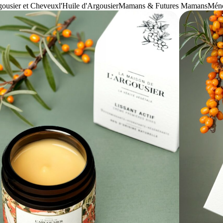
ousier et Cheveux
l'Huile d'Argousier
Mamans & Futures Mamans
Méno