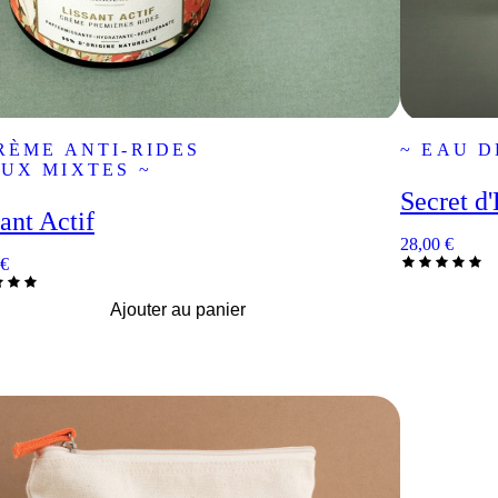
RÈME ANTI-RIDES
~ EAU D
UX MIXTES ~
Secret d'
ant Actif
28,00
€
€
Ajouter au panier