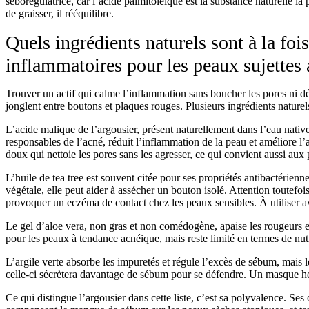
séborégulatrice, car l’acide palmitoléique est la substance naturelle 
de graisser, il rééquilibre.
Quels ingrédients naturels sont à la fois
inflammatoires pour les peaux sujettes 
Trouver un actif qui calme l’inflammation sans boucher les pores ni déc
jonglent entre boutons et plaques rouges. Plusieurs ingrédients naturel
L’acide malique de l’argousier
, présent naturellement dans l’eau native
responsables de l’acné, réduit l’inflammation de la peau et améliore l
doux qui nettoie les pores sans les agresser, ce qui convient aussi aux
L’huile de tea tree
est souvent citée pour ses propriétés antibactérienn
végétale, elle peut aider à assécher un bouton isolé. Attention toutefoi
provoquer un eczéma de contact chez les peaux sensibles. À utiliser 
Le gel d’aloe vera
, non gras et non comédogène, apaise les rougeurs et 
pour les peaux à tendance acnéique, mais reste limité en termes de nut
L’argile verte
absorbe les impuretés et régule l’excès de sébum, mais l
celle-ci sécrètera davantage de sébum pour se défendre. Un masque he
Ce qui distingue l’argousier dans cette liste, c’est sa polyvalence. Ses