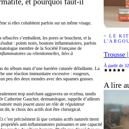
rmatite, et pourquoi faut-il
ême si elles cohabitent parfois sur un même visage.
~ LE KI
 sébacées s’emballent, les pores se bouchent, et la
L'ARGOU
sultat : points noirs, boutons inflammatoires, parfois
atologue membre de la Société Française de
Trousse |
inflammatoires ou rétentionnelles, liées à
À partir de
32
as du sébum mais d’une barrière cutanée défaillante. La
enche une réaction immunitaire excessive : rougeurs,
le un peu des deux mondes avec des squames grasses
A lire a
traitement trop asséchant aggravera un eczéma, tandis
Dr Catherine Gaucher, dermatologue, rappelle d’ailleurs
atoire mais jouent aussi un rôle de régulateur
t dit, le choix des actifs doit être chirurgical.
’est précisément là que certains actifs naturels tirent
s propriétés anti-inflammatoires puissantes et une capacité