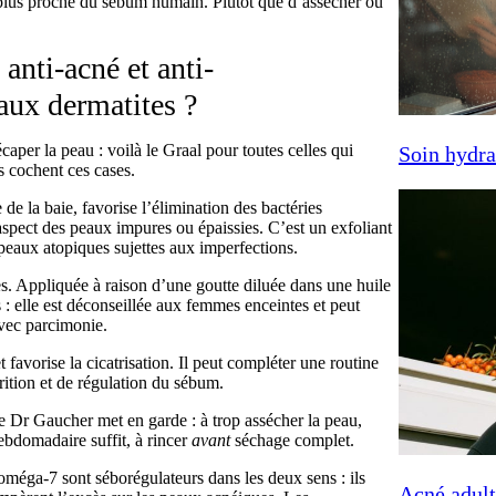
la plus proche du sébum humain. Plutôt que d’assécher ou
 anti-acné et anti-
aux dermatites ?
aper la peau : voilà le Graal pour toutes celles qui
Soin hydra
s cochent ces cases.
 de la baie, favorise l’élimination des bactéries
’aspect des peaux impures ou épaissies. C’est un exfoliant
 peaux atopiques sujettes aux imperfections.
es. Appliquée à raison d’une goutte diluée dans une huile
s : elle est déconseillée aux femmes enceintes et peut
avec parcimonie.
favorise la cicatrisation. Il peut compléter une routine
rition et de régulation du sébum.
e Dr Gaucher met en garde : à trop assécher la peau,
bdomadaire suffit, à rincer
avant
séchage complet.
 oméga-7 sont séborégulateurs dans les deux sens : ils
Acné adult