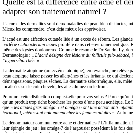
Quelle est la différence entre acné et de
adapter son traitement naturel ?
L’acné et les dermatites sont deux maladies de peau bien distinctes, m
Mieux les comprendre, c’est déjà mieux les apprivoiser.
L’acné est une affection cutanée liée à un excès de sébum. Les glandes
bactérie
Cutibacterium acnes
prolifère dans cet environnement gras. Ré
même des kystes douloureux. Comme le résume le Dr Sandra Ly, derm
Dermatologie :
« L’acné désigne des lésions du follicule pilo-sébacé, 
l’hyperséborrhée. »
La dermatite atopique (ou eczéma atopique), en revanche, ne relève p
peau atopique laisse passer les allergènes et les irritants, ce qui décl
démangeaisons, plaques sèches. La dermatite séborrhéique, elle, mê
localisées sur le cuir chevelu, les ailes du nez ou le front.
Pourquoi cette distinction compte-t-elle pour vos soins ? Parce qu’un 
qu’un produit trop riche bouchera les pores d’une peau acnéique. Le 
que
« les acides gras oméga-3 et oméga-6 ont une action anti-inflamm
hormonal, intéressant notamment chez les femmes adultes »
. Autremen
Le dénominateur commun entre acné et dermatites ? L’inflammation. Et c
leur épingle du jeu : les oméga-7 de l’argousier possèdent à la fois de