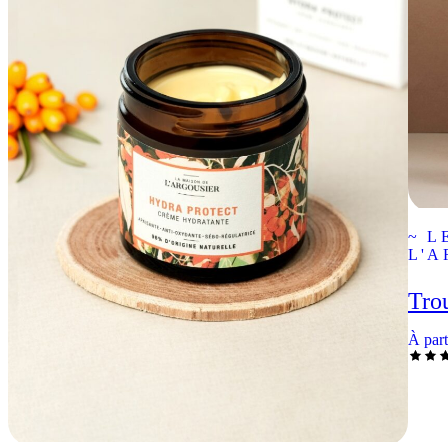
~ L
L'A
Trou
À part