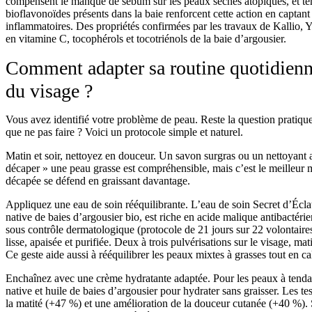
compensent le manque de sébum sur les peaux sèches atopiques, et te
bioflavonoïdes présents dans la baie renforcent cette action en captant l
inflammatoires. Des propriétés confirmées par les travaux de Kallio, 
en vitamine C, tocophérols et tocotriénols de la baie d’argousier.
Comment adapter sa routine quotidienn
du visage ?
Vous avez identifié votre problème de peau. Reste la question pratique 
que ne pas faire ? Voici un protocole simple et naturel.
Matin et soir, nettoyez en douceur.
Un savon surgras ou un nettoyant au
décaper » une peau grasse est compréhensible, mais c’est le meilleur
décapée se défend en graissant davantage.
Appliquez une eau de soin rééquilibrante.
L’eau de soin Secret d’Écla
native de baies d’argousier bio, est riche en acide malique antibactéri
sous contrôle dermatologique (protocole de 21 jours sur 22 volontaire
lisse, apaisée et purifiée. Deux à trois pulvérisations sur le visage, mat
Ce geste aide aussi à rééquilibrer les peaux mixtes à grasses tout en ca
Enchaînez avec une crème hydratante adaptée.
Pour les peaux à tend
native et huile de baies d’argousier pour hydrater sans graisser. Les t
la matité (+47 %) et une amélioration de la douceur cutanée (+40 %). Sa