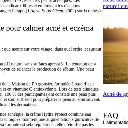
mpèrent l’excès sur les peaux acnéiques. Les
naturellem
es radicaux libres et en limitant les réactions
Yang et Peippo (
J Agric Food Chem
, 2002) sur la richesse
e pour calmer acné et eczéma
: que mettre sur votre visage, dans quel ordre, et surtout
 pH neutre, sans sulfates agressifs. La tentation de «
 moyen de relancer la production de sébum. Une peau
t de la Maison de l’Argousier, formulée à base d’eau
en et en vitamine C antioxydante. Lors de tests cliniques
Acné de gr
s), 100 % des participantes ont constaté une peau plus
in et soir, suffisent pour préparer la peau au soin suivant.
lmant les dermatites.
FAQ
ance acnéique, la crème Hydra Protect combine eau
ests cliniques montrent une augmentation significative de
L'alimentati
 formule est séborégulatrice : elle n’étouffe pas les