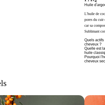
Huile d'argo
L'huile de coc
pores du cuir 
car sa compos
Sublimant com
Quels actifs 
cheveux ?
Quelle est l
huile classi
Pourquoi l'h
cheveux secs
ls