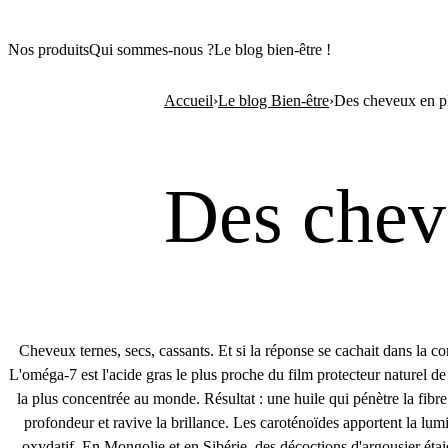
Nos produits
Qui sommes-nous ?
Le blog bien-être !
Accueil
›
Le blog Bien-être
›
Des cheveux en p
Des chev
Cheveux ternes, secs, cassants. Et si la réponse se cachait dans la 
L'oméga-7 est l'acide gras le plus proche du film protecteur naturel de
la plus concentrée au monde. Résultat : une huile qui pénètre la fibre c
profondeur et ravive la brillance. Les caroténoïdes apportent la lum
oxydatif. En Mongolie et en Sibérie, des décoctions d'argousier étaien