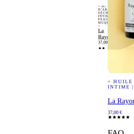
~ HUILE
D’ARGOUSIER
SÉCHERESSE
INTIME |
PEAUX |
MUQUEUSES
~
La
Rayonnante
37,00
€
~ HUIL
INTIME 
La Rayo
37,00
€
FAQ