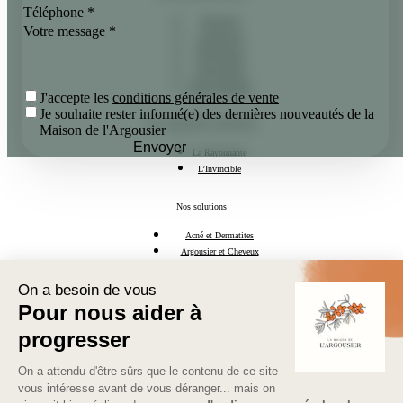
Nutri Actif
Lissant Actif
Hydra Protect
Secret d’Éclat
Secret Sublimant
J'accepte les
conditions générales de vente
Je souhaite rester informé(e) des dernières nouveautés de la
Nos compléments alimentaires
Maison de l'Argousier
Envoyer
La Rayonnante
L’Invincible
Nos solutions
Acné et Dermatites
Argousier et Cheveux
l'Huile d'Argousier
Mamans & Futures Mamans
Ménopause Naturelle
Découvrez l'argousier
Les Oméga 7
L’Argousier
Les bienfaits de l'argousier