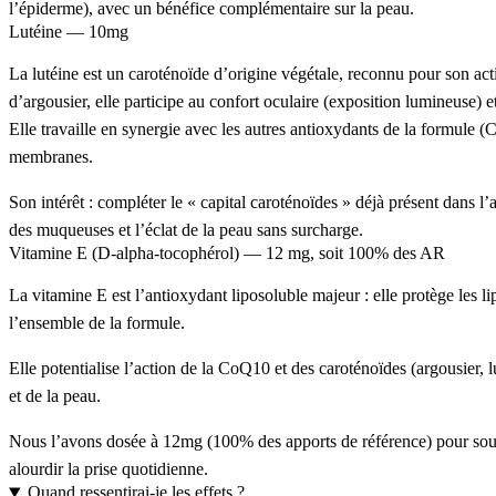
l’épiderme), avec un bénéfice complémentaire sur la
peau
.
Lutéine
—
10mg
La
lutéine
est un
caroténoïde
d’origine végétale, reconnu pour son ac
d’argousier
, elle participe au
confort oculaire
(exposition lumineuse) et
Elle travaille en synergie avec les autres
antioxydants
de la formule (
C
membranes.
Son intérêt : compléter le «
capital caroténoïdes
» déjà présent dans l’
des
muqueuses
et l’
éclat
de la
peau
sans surcharge.
Vitamine E
(D-alpha-tocophérol) —
12 mg
, soit
100% des AR
La
vitamine E
est l’
antioxydant liposoluble majeur
: elle protège les
l
l’ensemble de la formule.
Elle
potentialise
l’action de la
CoQ10
et des
caroténoïdes
(argousier,
l
et de la
peau
.
Nous l’avons dosée à
12mg
(
100% des apports de référence
) pour sou
alourdir la prise quotidienne.
Quand ressentirai-je les effets ?