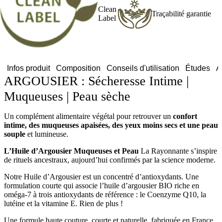
Clean
Traçabilité garantie
Label
Infos produit
Composition
Conseils d'utilisation
Études
A
ARGOUSIER : Sécheresse Intime |
Muqueuses | Peau sèche
Un complément alimentaire végétal pour retrouver un
confort
intime, des muqueuses apaisées, des yeux moins secs et une peau
souple
et lumineuse.
L’Huile d’Argousier Muqueuses et Peau
La Rayonnante s’inspire
de rituels ancestraux, aujourd’hui confirmés par la science moderne.
Notre Huile d’Argousier est un concentré d’antioxydants. Une
formulation courte qui associe l’huile d’argousier BIO riche en
oméga-7 à trois antioxydants de référence : le Coenzyme Q10, la
lutéine et la vitamine E. Rien de plus !
Une formule haute couture, courte et naturelle, fabriquée en France,