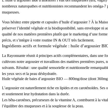
L’
huile d’argousier
aide à améliorer l’état des
muqueuses
(
œil
,
vagin
)
nombreux
naturopathes
et
nutritionnistes
recommandent les
oméga-7
p
muqueuses
.
Vous hésitez entre
pipette
et
capsules
d’
huile d’argousier
? À la
Maiso
préserver l’
identité végétale
et la
biodisponibilité
, sans
enveloppe
ni
ad
qualité
de nos
matières premières
plutôt que le
marketing
d’une forme g
précis
, et s’intègre à votre routine
IN & OUT
très facilement.
Ingrédients actifs et formule végétale :
huile d’argousier BI
La Rayonnante
réunit
4 principes actifs
complémentaires, dans une f
cultivons notre argousier
et travaillons des
matières premières pures
, 
solvants
. Résultat : une
qualité sensorielle
et
nutritionnelle
remarquabl
les
yeux secs
et la
peau déshydratée
.
Huile végétale de baies d’argousier BIO —
800mg/dose
(dont
360mg
L’
argousier
est naturellement riche en
lipides
et en
caroténoïdes
. Ses
o
et soutiennent leur
hydratation
dans la durée.
Les
bêta-carotènes
, précurseurs de la
vitamine A
, contribuent à la
vital
l’
équilibre
des
muqueuses
et à la
souplesse
de la
peau
.