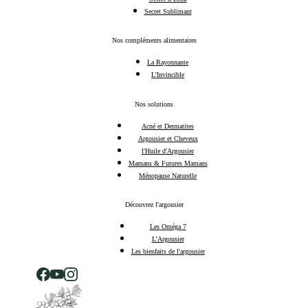
Secret Sublimant
Nos compléments alimentaires
La Rayonnante
L’Invincible
Nos solutions
Acné et Dermatites
Argousier et Cheveux
l'Huile d'Argousier
Mamans & Futures Mamans
Ménopause Naturelle
Découvrez l'argousier
Les Oméga 7
L’Argousier
Les bienfaits de l'argousier