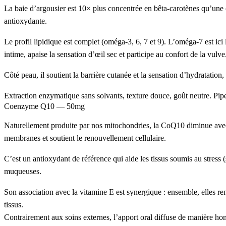
La baie d’argousier est
10× plus concentrée en bêta-carotènes qu’une 
antioxydante
.
Le profil lipidique est complet (
oméga-3
,
6
,
7
et
9
). L’
oméga-7
est ici 
intime
, apaise la sensation d’
œil sec
et participe au
confort de la vulve
Côté
peau
, il soutient la
barrière cutanée
et la sensation d’
hydratation
,
Extraction
enzymatique sans solvants
, texture
douce
,
goût neutre
.
Pipe
Coenzyme Q10
—
50mg
Naturellement produite par nos mitochondries, la
CoQ10
diminue avec 
membranes
et soutient le
renouvellement cellulaire
.
C’est un
antioxydant
de référence qui aide les tissus soumis au
stress
(
muqueuses
.
Son association avec la
vitamine E
est
synergique
: ensemble, elles re
tissus.
Contrairement aux soins externes, l’apport oral diffuse de manière 