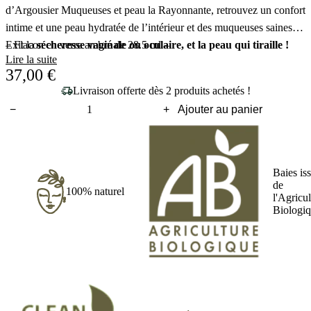
d’Argousier Muqueuses et peau la Rayonnante, retrouvez un confort
intime et une peau hydratée de l’intérieur et des muqueuses saines.
Exit la
– Flacon en verre ambré de 28.5 ml –
sécheresse vaginale ou oculaire, et la peau qui tiraille !
Lire la suite
37,00
€
Livraison offerte dès 2 produits achetés !
−
+
Ajouter au panier
quantité
de
La
Rayonnante
Baies is
de
100% naturel
l'Agricul
Biologi