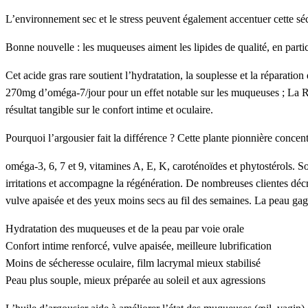
L’
environnement sec
et le
stress
peuvent également accentuer cette
sé
Bonne nouvelle
: les
muqueuses
aiment les
lipides
de qualité, en partic
Cet
acide gras
rare soutient l’
hydratation
, la
souplesse
et la
réparation
270mg d’oméga-7/jour
pour un effet notable sur les
muqueuses
;
La R
résultat tangible sur le
confort intime
et
oculaire
.
Pourquoi l’
argousier
fait la différence ? Cette plante pionnière concen
oméga-3, 6, 7 et 9
,
vitamines A, E, K
,
caroténoïdes
et
phytostérols
. S
irritations
et accompagne la
régénération
. De nombreuses clientes déc
vulve apaisée
et des
yeux moins secs
au fil des semaines. La
peau
gag
Hydratation
des
muqueuses
et de la
peau
par voie orale
Confort intime
renforcé,
vulve apaisée
, meilleure
lubrification
Moins de
sécheresse oculaire
,
film lacrymal
mieux stabilisé
Peau
plus
souple
, mieux préparée au
soleil
et aux agressions