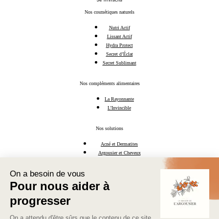
Nos cosmétiques naturels
Nutri Actif
Lissant Actif
Hydra Protect
Secret d’Éclat
Secret Sublimant
Nos compléments alimentaires
La Rayonnante
L’Invincible
Nos solutions
Acné et Dermatites
Argousier et Cheveux
l'Huile d'Argousier
Mamans & Futures Mamans
Ménopause Naturelle
Découvrez l'argousier
Les Oméga 7