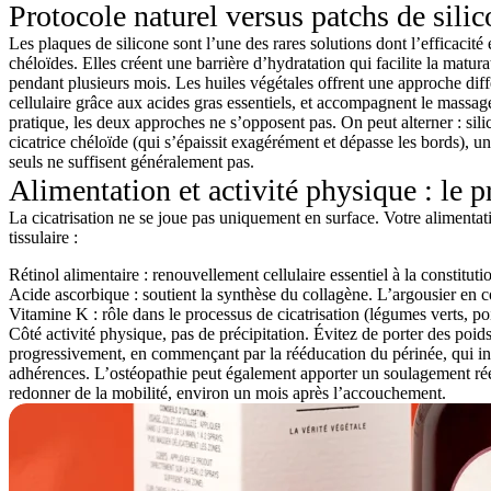
Protocole naturel versus patchs de silic
Les plaques de silicone sont l’une des rares solutions dont l’efficacité
chéloïdes. Elles créent une barrière d’hydratation qui facilite la matu
pendant plusieurs mois. Les huiles végétales offrent une approche différ
cellulaire grâce aux acides gras essentiels, et accompagnent le massag
pratique, les deux approches ne s’opposent pas. On peut alterner : sili
cicatrice chéloïde (qui s’épaissit exagérément et dépasse les bords), u
seuls ne suffisent généralement pas.
Alimentation et activité physique : le 
La cicatrisation ne se joue pas uniquement en surface. Votre alimentati
tissulaire :
Rétinol alimentaire
: renouvellement cellulaire essentiel à la constitutio
Acide ascorbique
: soutient la synthèse du collagène. L’argousier en c
Vitamine K
: rôle dans le processus de cicatrisation (légumes verts, po
Côté activité physique, pas de précipitation. Évitez de porter des poi
progressivement, en commençant par la rééducation du périnée, qui inclu
adhérences. L’ostéopathie peut également apporter un soulagement réel
redonner de la mobilité, environ un mois après l’accouchement.