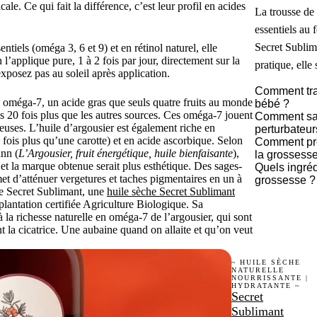
le. Ce qui fait la différence, c’est leur profil en acides
La trousse de
essentiels au 
Secret Sublim
tiels (oméga 3, 6 et 9) et en rétinol naturel, elle
 l’applique pure, 1 à 2 fois par jour, directement sur la
pratique, elle
exposez pas au soleil après application.
Comment trai
s
oméga-7
, un acide gras que seuls quatre fruits au monde
bébé ?
s 20 fois plus que les autres sources. Ces oméga-7 jouent
Comment sav
ueuses. L’huile d’argousier est également riche en
perturbateur
0 fois plus qu’une carotte) et en acide ascorbique. Selon
Comment pré
ann (
L’Argousier, fruit énergétique, huile bienfaisante
),
la grossess
, et la marque obtenue serait plus esthétique. Des sages-
Quels ingréd
et d’atténuer vergetures et taches pigmentaires en un à
grossesse ?
le
Secret Sublimant
, une
huile sèche Secret Sublimant
plantation certifiée Agriculture Biologique. Sa
 à la richesse naturelle en oméga-7 de l’argousier, qui sont
t la cicatrice. Une aubaine quand on allaite et qu’on veut
~ HUILE SÈCHE
NATURELLE
NOURRISSANTE |
HYDRATANTE ~
Secret
Sublimant