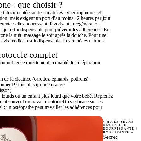
one : que choisir ?
 est documentée sur les cicatrices hypertrophiques et
ration, mais exigent un port d’au moins 12 heures par jour
ente : elles nourrissent, favorisent la régénération
e qui est indispensable pour prévenir les adhérences. En
cone la nuit, massage le soir après la douche. Pour une
n avis médical est indispensable. Les remèdes naturels
protocole complet
on influence directement la qualité de la réparation
n de la cicatrice (carottes, épinards, potirons).
ontient 9 fois plus qu’une orange.
isson).
ds lourds ou un enfant plus lourd que votre bébé. Reprenez
t souvent un travail cicatriciel très efficace sur les
 : un ostéopathe peut travailler les adhérences pour
~ HUILE SÈCHE
NATURELLE
NOURRISSANTE |
HYDRATANTE ~
Secret