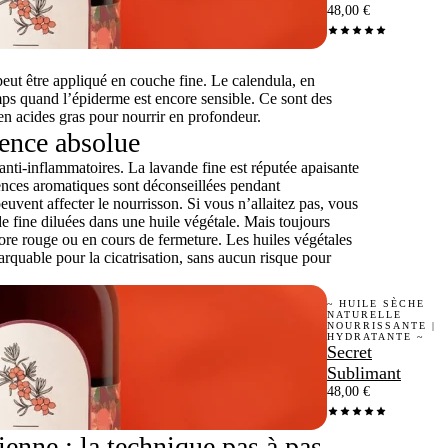
48,00
€
peut être appliqué en couche fine. Le calendula, en
mps quand l’épiderme est encore sensible. Ce sont des
 en acides gras pour nourrir en profondeur.
dence absolue
t anti-inflammatoires. La lavande fine est réputée apaisante
ences aromatiques sont déconseillées pendant
peuvent affecter le nourrisson. Si vous n’allaitez pas, vous
e fine diluées dans une huile végétale. Mais toujours
core rouge ou en cours de fermeture. Les huiles végétales
quable pour la cicatrisation, sans aucun risque pour
~ HUILE SÈCHE
NATURELLE
NOURRISSANTE |
HYDRATANTE ~
Secret
Sublimant
48,00
€
enne : la technique pas à pas