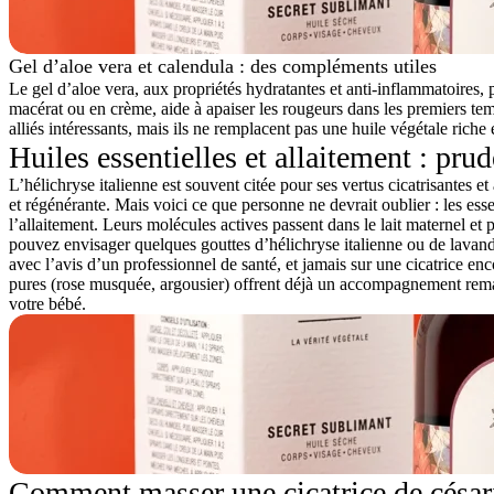
Gel d’aloe vera et calendula : des compléments utiles
Le gel d’aloe vera, aux propriétés hydratantes et anti-inflammatoires, 
macérat ou en crème, aide à apaiser les rougeurs dans les premiers te
alliés intéressants, mais ils ne remplacent pas une huile végétale riche
Huiles essentielles et allaitement : pru
L’hélichryse italienne est souvent citée pour ses vertus cicatrisantes e
et régénérante. Mais voici ce que personne ne devrait oublier :
les ess
l’allaitement
. Leurs molécules actives passent dans le lait maternel et 
pouvez envisager quelques gouttes d’hélichryse italienne ou de lavand
avec l’avis d’un professionnel de santé, et jamais sur une cicatrice en
pures (rose musquée, argousier) offrent déjà un accompagnement remar
votre bébé.
Comment masser une cicatrice de césari