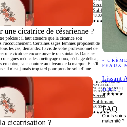
Secret
Sublimant
48,00
€
 une cicatrice de césarienne ?
précise : il faut attendre que la cicatrice soit
ès l’accouchement
. Certaines sages-femmes proposent de
tous les cas, demandez l’avis de votre professionnel de
ler une cicatrice encore ouverte ou suintante. Dans les
es consignes médicales : nettoyage doux, séchage délicat,
~ CRÈME
 en coton, sans couture au niveau de la marque. Et s’il
PEAUX 
s : il n’est jamais trop tard pour prendre soin d’une
Lissant A
~ HUILE SÈCHE
NATURELLE
NOURRISSANTE |
41,00
€
HYDRATANTE ~
Secret
Sublimant
FAQ
48,00
€
Quels soins 
a cicatrisation ?
maternité ?