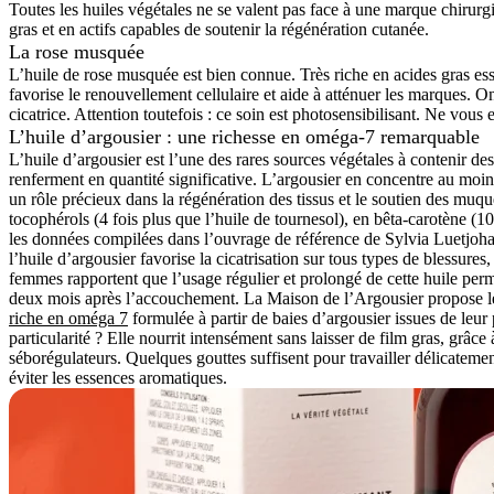
Toutes les huiles végétales ne se valent pas face à une marque chirurgica
gras et en actifs capables de soutenir la régénération cutanée.
La rose musquée
L’huile de rose musquée est bien connue. Très riche en acides gras essen
favorise le renouvellement cellulaire et aide à atténuer les marques. On
cicatrice. Attention toutefois : ce soin est photosensibilisant. Ne vous 
L’huile d’argousier : une richesse en oméga-7 remarquable
L’huile d’argousier est l’une des rares sources végétales à contenir de
renferment en quantité significative. L’argousier en concentre au moin
un rôle précieux dans la régénération des tissus et le soutien des muq
tocophérols (4 fois plus que l’huile de tournesol), en bêta-carotène (1
les données compilées dans l’ouvrage de référence de Sylvia Luetjoh
l’huile d’argousier favorise la cicatrisation sur tous types de blessures
femmes rapportent que l’usage régulier et prolongé de cette huile perm
deux mois après l’accouchement. La Maison de l’Argousier propose 
riche en oméga 7
formulée à partir de baies d’argousier issues de leur 
particularité ? Elle nourrit intensément sans laisser de film gras, grâce
séborégulateurs. Quelques gouttes suffisent pour travailler délicatemen
éviter les essences aromatiques.