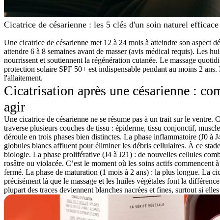
Cicatrice de césarienne : les 5 clés d'un soin naturel efficace
Une cicatrice de césarienne met 12 à 24 mois à atteindre son aspect défi
attendre 6 à 8 semaines avant de masser (avis médical requis). Les hu
nourrissent et soutiennent la régénération cutanée. Le massage quotid
protection solaire SPF 50+ est indispensable pendant au moins 2 ans. L
l'allaitement.
Cicatrisation après une césarienne : c
agir
Une cicatrice de césarienne ne se résume pas à un trait sur le ventre. C
traverse plusieurs couches de tissu : épiderme, tissu conjonctif, muscle
déroule en trois phases bien distinctes. La
phase inflammatoire
(J0 à J
globules blancs affluent pour éliminer les débris cellulaires. À ce stade
biologie. La
phase proliférative
(J4 à J21) : de nouvelles cellules comb
rosâtre ou violacée. C’est le moment où les soins actifs commencent à 
fermé. La
phase de maturation
(1 mois à 2 ans) : la plus longue. La cic
précisément là que le massage et les huiles végétales font la différence
plupart des traces deviennent blanches nacrées et fines, surtout si ell