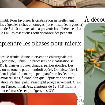
À décou
nitif. Pour favoriser la cicatrisation naturellement :
iles végétales riches en omégas (rose musquée, argousier)
ien de 5 à 10 minutes aide à prévenir les adhérences. La
es huiles essentielles sont déconseillées pendant
omprendre les phases pour mieux
’est le résultat d’une intervention chirurgicale qui
, péritoine, utérus. Le processus de cicatrisation se
4) : la plaie est rouge, chaude, parfois gonflée. Les
, on ne touche pas à l’endroit opéré. On laisse faire la
lent la plaie. La marque peut paraître relevée, dure,
avoir du sens, à condition que l’épiderme soit bien
atrice s’affine, pâlit, s’assouplit progressivement. C’est
 sur l’aspect final. Aux alentours de 12 à 18 mois, la
es ont été massées et protégées des UV.
~ HUILE SÈCHE
NATURELLE
NOURRISSANTE |
HYDRATANTE ~