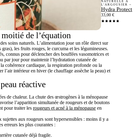
NATURELLE À
L'ARGOUSIER ~
Hydra Protect
33,00
€
 moitié de l’équation
es soins naturels. L’alimentation joue un rôle direct sur
 gras), les fruits rouges, le curcuma et les légumineuses.
ormés, connus pour déclencher des bouffées vasomotrices et
au par jour pour maintenir l’hydratation cutanée de
, la cohérence cardiaque, la respiration profonde ou la
r l’air intérieur en hiver (le chauffage assèche la peau) et
 peau réactive
ées de chaleur. La chute des œstrogènes à la ménopause
favorise l’apparition simultanée de rougeurs et de boutons
t pour traiter les
rougeurs et acné à la ménopause
en
x sujettes aux rougeurs sont hypersensibles : moins il y a
es erreurs les plus courantes :
arrière cutanée déjà fragile.