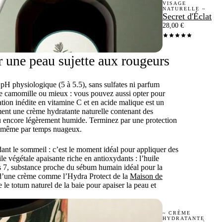
VISAGE
NATURELLE ~
Secret d'Éclat
28,00
€
r une peau sujette aux rougeurs
H physiologique (5 à 5.5), sans sulfates ni parfum
 de camomille ou mieux : vous pouvez aussi opter pour
tion inédite en vitamine C et en acide malique est un
ment une crème hydratante naturelle contenant des
eau encore légèrement humide. Terminez par une protection
s même par temps nuageux.
dant le sommeil : c’est le moment idéal pour appliquer des
e végétale apaisante riche en antioxydants : l’huile
as 7, substance proche du sébum humain idéal pour la
t d’une crème comme l’Hydra Protect de la
Maison de
e le totum naturel de la baie pour apaiser la peau et
~ CRÈME
HYDRATANTE