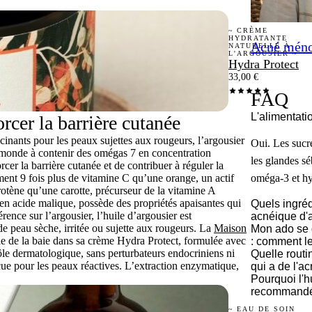
~ CRÈME
HYDRATANTE
Acné ménop
NATURELLE À
L'ARGOUSIER ~
Hydra Protect
33,00
€
FAQ
L'alimentati
rcer la barrière cutanée
scinants pour les peaux sujettes aux rougeurs, l’argousier
Oui. Les sucre
au monde à contenir des
omégas 7
en concentration
les glandes sé
er la barrière cutanée et de contribuer à réguler la
ent 9 fois plus de vitamine C qu’une orange, un actif
oméga-3 et hy
arotène qu’une carotte, précurseur de la vitamine A
 en
acide malique
, possède des propriétés apaisantes qui
Quels ingréd
ence sur l’argousier, l’huile d’argousier est
acnéique d'
 de peau sèche, irritée ou sujette aux rougeurs. La
Maison
Mon ado se 
ile de la baie dans sa crème
Hydra Protect
, formulée avec
: comment le
ôle dermatologique, sans perturbateurs endocriniens ni
Quelle routi
nçue pour les peaux réactives. L’extraction enzymatique,
qui a de l'a
Pourquoi l'h
recommandée
~ EAU DE SOIN