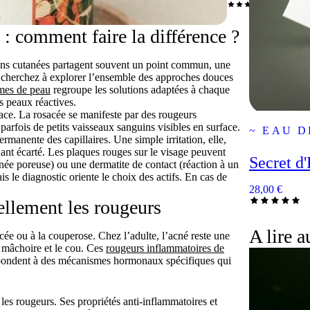
 : comment faire la différence ?
ons cutanées partagent souvent un point commun, une
ous cherchez à explorer l’ensemble des approches douces
èmes de peau
regroupe les solutions adaptées à chaque
s peaux réactives.
face. La
rosacée
se manifeste par des rougeurs
 parfois de petits vaisseaux sanguins visibles en surface.
~ EAU D
 permanente des capillaires. Une
simple irritation
, elle,
ant écarté. Les plaques rouges sur le visage peuvent
Secret d'
née poreuse) ou une dermatite de contact (réaction à un
s le diagnostic oriente le choix des actifs. En cas de
28,00
€
éellement les rougeurs
A lire a
acée ou à la couperose. Chez l’adulte, l’acné reste une
a mâchoire et le cou. Ces
rougeurs inflammatoires de
épondent à des mécanismes hormonaux spécifiques qui
es rougeurs. Ses propriétés anti-inflammatoires et