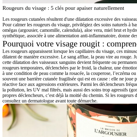
Rougeurs du visage : 5 clés pour apaiser naturellement
Les rougeurs cutanées résultent d'une dilatation excessive des vaisseau
Pour calmer les rougeurs du visage, privilégiez des soins naturels à bas
omégas (argousier, camomille, calendula), aloe vera, miel brut et hydr
synthétique, associée à une alimentation anti-inflammatoire, donne des 
Pourquoi votre visage rougit : compren
Les rougeurs apparaissent lorsque les capillaires du visage, ces minus
dilatent de manière excessive. Le sang afflue, la peau vire au rouge. 
cette dilatation des vaisseaux sanguins devient fréquente ou permanen
rougeurs temporaires
, déclenchées par le froid, la chaleur, une émotion
à une condition de peau comme la rosacée, la couperose, l’eczéma ou 
souvent une
barrière cutanée fragilisée
qui est en cause : elle ne joue 
réactive face aux agressions extérieures. Parmi les déclencheurs fréquent
la pollution, les UV mal filtrés, mais aussi des soins trop agressifs (go
propres déclencheurs, c’est déjà la moitié du chemin. Si les rougeurs
consultez un dermatologue avant toute démarche.