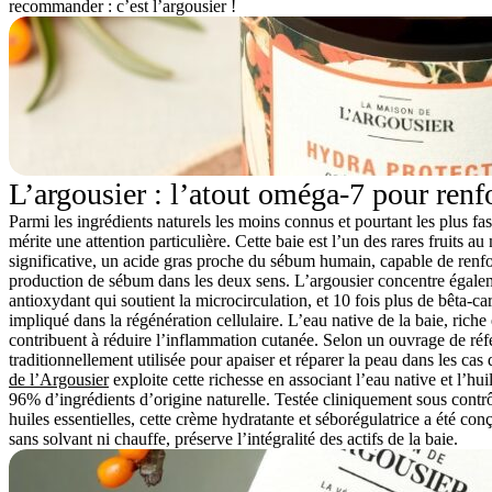
recommander : c’est l’argousier !
L’argousier : l’atout oméga-7 pour renfo
Parmi les ingrédients naturels les moins connus et pourtant les plus fa
mérite une attention particulière. Cette baie est l’un des rares fruits 
significative, un acide gras proche du sébum humain, capable de renforc
production de sébum dans les deux sens. L’argousier concentre égalem
antioxydant qui soutient la microcirculation, et 10 fois plus de bêta-c
impliqué dans la régénération cellulaire. L’eau native de la baie, riche
contribuent à réduire l’inflammation cutanée. Selon un ouvrage de référ
traditionnellement utilisée pour apaiser et réparer la peau dans les cas
de l’Argousier
exploite cette richesse en associant l’eau native et l’hu
96% d’ingrédients d’origine naturelle. Testée cliniquement sous contr
huiles essentielles, cette crème hydratante et séborégulatrice a été co
sans solvant ni chauffe, préserve l’intégralité des actifs de la baie.