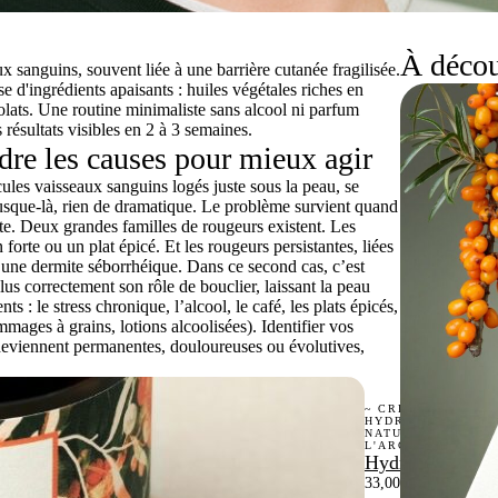
À décou
x sanguins, souvent liée à une barrière cutanée fragilisée.
e d'ingrédients apaisants : huiles végétales riches en
olats. Une routine minimaliste sans alcool ni parfum
résultats visibles en 2 à 3 semaines.
dre les causes pour mieux agir
cules vaisseaux sanguins logés juste sous la peau, se
Jusque-là, rien de dramatique. Le problème survient quand
te. Deux grandes familles de rougeurs existent. Les
 forte ou un plat épicé. Et les
rougeurs persistantes
, liées
une dermite séborrhéique. Dans ce second cas, c’est
plus correctement son rôle de bouclier, laissant la peau
s : le stress chronique, l’alcool, le café, les plats épicés,
mmages à grains, lotions alcoolisées). Identifier vos
 deviennent permanentes, douloureuses ou évolutives,
~ CRÈME
HYDRATANTE
NATURELLE À
L'ARGOUSIER ~
Hydra Protect
33,00
€