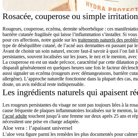
Rosacée, couperose ou simple irritation
Rougeurs, couperose, eczéma, dermite séborrhéique : ces manifestati
barrière cutanée fragilisée qui laisse l’inflammation s’installer. Si v
pour ces affections, notre guide sur les
traitements naturels des probl
type de déséquilibre cutané, de l’acné aux dermatites en passant par le
Avant de choisir un soin naturel, encore faut-il savoir à quoi l’on fait 
persistantes, souvent localisées sur les joues, le nez et le menton, avec
La
couperose
en est un stade précoce, caractérisé par cette dilatation
disparaît généralement en quelques heures une fois le facteur déclench
aussi signaler un eczéma (rougeurs avec démangeaisons, barrière cuta
allergène). L’approche naturelle fonctionne dans la plupart des cas, mai
doute, un avis médical reste indispensable.
Les ingrédients naturels qui apaisent r
Les rougeurs persistantes du visage ne sont pas toujours liées à la ros
cause fréquente de plaques inflammatoires localisées sur le menton, l
l’acné adulte
touchent jusqu’à une femme sur deux après 25 ans et r
nécessitent une prise en charge adaptée.
Aloe vera : l’apaisant universel
L’aloe vera figure parmi les remèdes les plus documentés pour calmer l