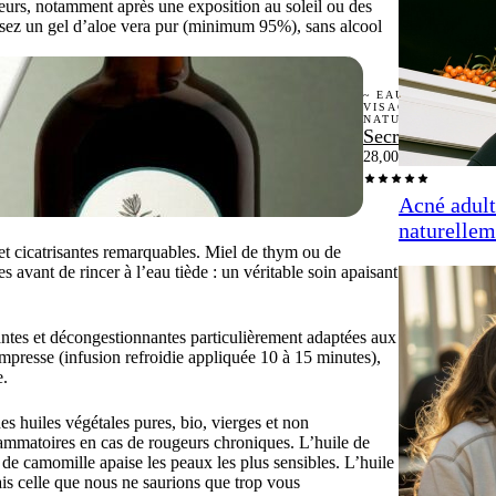
ugeurs, notamment après une exposition au soleil ou des
sissez un gel d’aloe vera pur (minimum 95%), sans alcool
~ EAU DE SOIN
VISAGE
NATURELLE ~
Secret d'Éclat
28,00
€
Acné adult
naturellem
et cicatrisantes remarquables. Miel de thym ou de
 avant de rincer à l’eau tiède : un véritable soin apaisant
antes et décongestionnantes particulièrement adaptées aux
mpresse (infusion refroidie appliquée 10 à 15 minutes),
e.
es huiles végétales pures, bio, vierges et non
lammatoires en cas de rougeurs chroniques. L’huile de
e de camomille apaise les peaux les plus sensibles. L’huile
ais celle que nous ne saurions que trop vous