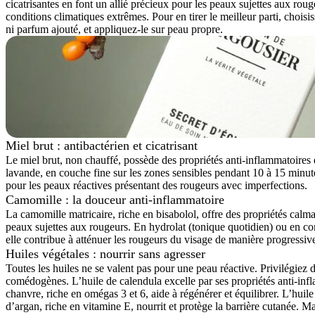
cicatrisantes en font un allié précieux pour les peaux sujettes aux ro
conditions climatiques extrêmes. Pour en tirer le meilleur parti, choi
ni parfum ajouté, et appliquez-le sur peau propre.
Miel brut : antibactérien et cicatrisant
Le miel brut, non chauffé, possède des propriétés anti-inflammatoires 
lavande, en couche fine sur les zones sensibles pendant 10 à 15 minutes
pour les peaux réactives présentant des rougeurs avec imperfections.
Camomille : la douceur anti-inflammatoire
La camomille matricaire, riche en bisabolol, offre des propriétés calm
peaux sujettes aux rougeurs. En hydrolat (tonique quotidien) ou en co
elle contribue à atténuer les rougeurs du visage de manière progressiv
Huiles végétales : nourrir sans agresser
Toutes les huiles ne se valent pas pour une peau réactive. Privilégiez d
comédogènes. L’huile de calendula excelle par ses propriétés anti-inf
chanvre, riche en omégas 3 et 6, aide à régénérer et équilibrer. L’huil
d’argan, riche en vitamine E, nourrit et protège la barrière cutanée. M