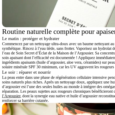
Routine naturelle complète pour apaise
Le matin : protéger et hydrater
Commencez par un nettoyage ultra-doux avec un baume nettoyant au p
synthétique. Rincez à l’eau tiède, sans frotter. Vaporisez un hydrolat
l’eau de Soin Secret d’Éclat de la Maison de l’Argousier. Sa concentra
soin apaisant dont l’efficacité est documentée ! Appliquez immédiate
ingrédients apaisants (huile d’argousier, aloe vera, céramides) sur p
solaire minérale SPF 30 minimum, car les UV aggravent les rougeur
Le soir : réparer et nourrir
La peau entre dans une phase de régénération cellulaire intensive pen
soins naturels plus riches. Après un nettoyage doux, appliquez une huil
d’argousier est l’une des seules huiles au monde à intégrer des omég
réparation. Les peaux sujettes aux rougeurs chroniques bénéficieron
l’Argousier
, dont la synergie eau native et huile d’argousier reconstitu
renforcer sa barrière cutanée.