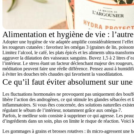
Alimentation et hygiène de vie : l’autre
Adopter une hygiène de vie adaptée amplifie considérablement l’effet d
les rougeurs cutanées : favorisez les omégas 3 (graines de lin, poissons
Limitez l’alcool, le café, les plats épicés et les aliments ultra-transf
aggraver la dilatation des vaisseaux sanguins. Buvez 1,5 à 2 litres d’e
l’intérieur. Le stress étant un facteur déclenchant majeur des rougeurs
méditation peuvent faire une réelle différence. Pensez aussi à humidifie
à éviter les douches très chaudes qui favorisent la vasodilatation.
Ce qu’il faut éviter absolument sur une
Les fluctuations hormonales ne provoquent pas uniquement des bouff
libère l’action des androgènes, ce qui stimule les glandes sébacées et 
inflammatoires. Si vous êtes concernée, des solutions naturelles existen
régulant le sébum de l’intérieur, notamment grâce aux oméga-7.
Parfois, le meilleur soin consiste à supprimer ce qui agresse. Les peau
d’ingrédients dans un soin, plus on limite le risque de réaction. Voici l
Les gommages à grains
et brosses rotatives : ils micro-agressent une b