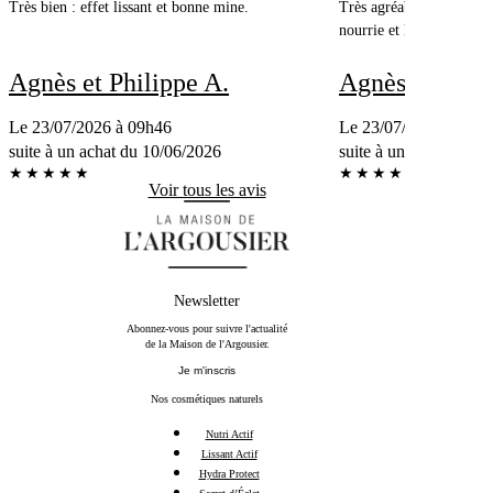
Très bien : effet lissant et bonne mine.
Très agréable à utiliser p
nourrie et lissée.
Agnès et Philippe A.
Agnès et Phili
Le 23/07/2026 à 09h46
Le 23/07/2026 à 09h
suite à un achat du 10/06/2026
suite à un achat du 1
★
★
★
★
★
★
★
★
★
★
Voir tous les avis
Newsletter
Abonnez-vous pour suivre l'actualité
de la Maison de l'Argousier.
Je m'inscris
Nos cosmétiques naturels
Nutri Actif
Lissant Actif
Hydra Protect