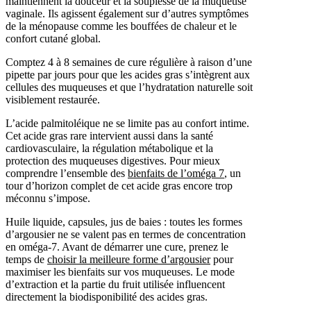
maintiennent la douceur et la souplesse de la muqueuse
vaginale. Ils agissent également sur d’autres symptômes
de la ménopause comme les bouffées de chaleur et le
confort cutané global.
Comptez 4 à 8 semaines de cure régulière à raison d’une
pipette par jours pour que les acides gras s’intègrent aux
cellules des muqueuses et que l’hydratation naturelle soit
visiblement restaurée.
L’acide palmitoléique ne se limite pas au confort intime.
Cet acide gras rare intervient aussi dans la santé
cardiovasculaire, la régulation métabolique et la
protection des muqueuses digestives. Pour mieux
comprendre l’ensemble des
bienfaits de l’oméga 7
, un
tour d’horizon complet de cet acide gras encore trop
méconnu s’impose.
Huile liquide, capsules, jus de baies : toutes les formes
d’argousier ne se valent pas en termes de concentration
en oméga-7. Avant de démarrer une cure, prenez le
temps de
choisir la meilleure forme d’argousier
pour
maximiser les bienfaits sur vos muqueuses. Le mode
d’extraction et la partie du fruit utilisée influencent
directement la biodisponibilité des acides gras.