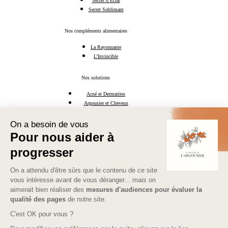
Secret d’Éclat
Secret Sublimant
Nos compléments alimentaires
La Rayonnante
L’Invincible
Nos solutions
Acné et Dermatites
Argousier et Cheveux
l'Huile d'Argousier
Mamans & Futures Mamans
Ménopause Naturelle
Découvrez l'argousier
Les Oméga 7
L’Argousier
Les bienfaits de l'argousier