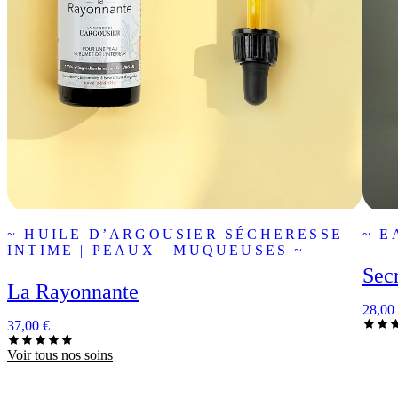
~ HUILE D’ARGOUSIER SÉCHERESSE
~ E
INTIME | PEAUX | MUQUEUSES ~
Secr
La Rayonnante
28,00
37,00
€
Voir tous nos soins