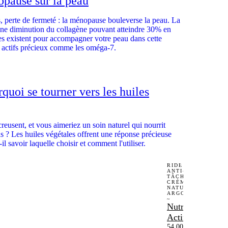
opause sur la peau
, perte de fermeté : la ménopause bouleverse la peau. La
une diminution du collagène pouvant atteindre 30% en
les existent pour accompagner votre peau dans cette
s actifs précieux comme les oméga-7.
quoi se tourner vers les huiles
 creusent, et vous aimeriez un soin naturel qui nourrit
as ? Les huiles végétales offrent une réponse précieuse
l savoir laquelle choisir et comment l'utiliser.
~ ANTI-
RIDES |
ANTI-
TÂCHES
CRÈME
NATURELLE
ARGOUSIER
~
Nutri
Actif
54,00
€