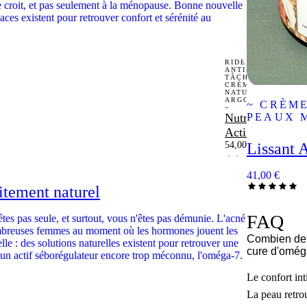
 croit, et pas seulement à la ménopause. Bonne nouvelle
icaces existent pour retrouver confort et sérénité au
~ ANTI-
RIDES |
ANTI-
TÂCHES
CRÈME
NATURELLE
ARGOUSIER
~ CRÈME
~
Nutri
PEAUX 
Actif
54,00
€
Lissant A
41,00
€
tement naturel
FAQ
tes pas seule, et surtout, vous n'êtes pas démunie. L'acné
breuses femmes au moment où les hormones jouent les
Combien de t
e : des solutions naturelles existent pour retrouver une
cure d'omég
un actif séborégulateur encore trop méconnu, l'oméga-7.
Le confort in
La peau retro