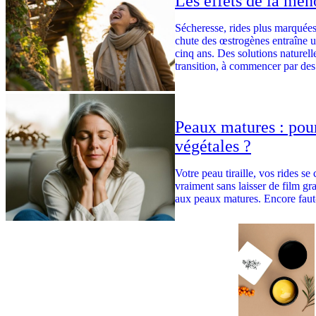
Les effets de la mén
Sécheresse, rides plus marquées
chute des œstrogènes entraîne 
cinq ans. Des solutions naturel
transition, à commencer par de
Peaux matures : pour
végétales ?
Votre peau tiraille, vos rides se
vraiment sans laisser de film gr
aux peaux matures. Encore faut-i