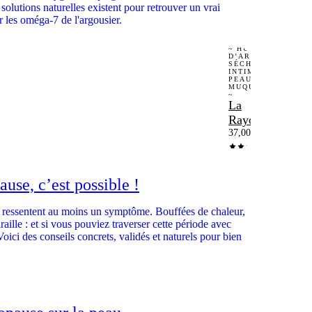
solutions naturelles existent pour retrouver un vrai
 les oméga-7 de l'argousier.
~ HUILE
D’ARGOUSIER
SÉCHERESSE
INTIME |
PEAUX |
MUQUEUSES
~
La
Rayonnante
37,00
€
use, c’est possible !
essentent au moins un symptôme. Bouffées de chaleur,
aille : et si vous pouviez traverser cette période avec
Voici des conseils concrets, validés et naturels pour bien