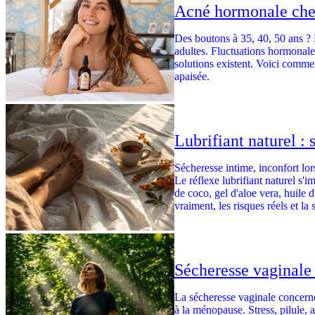
Acné hormonale che
Des boutons à 35, 40, 50 ans ?
adultes. Fluctuations hormonales
solutions existent. Voici comme
apaisée.
Lubrifiant naturel : 
Sécheresse intime, inconfort lo
Le réflexe lubrifiant naturel s'
de coco, gel d'aloe vera, huile d
vraiment, les risques réels et l
Sécheresse vaginale 
La sécheresse vaginale concerne
à la ménopause. Stress, pilule, a